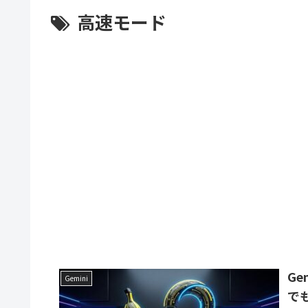
高速モード
G
Gemini
で