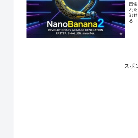
画像
れた
逃せ
る「
スポ