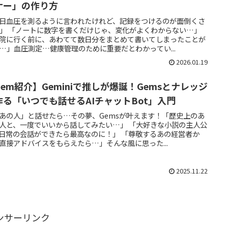
ナー」の作り方
日血圧を測るように言われたけれど、記録をつけるのが面倒くさ
」 「ノートに数字を書くだけじゃ、変化がよくわからない…」
院に行く前に、あわてて数日分をまとめて書いてしまったことが
…」血圧測定…健康管理のために重要だとわかってい...
2026.01.19
Gem紹介】Geminiで推しが爆誕！Gemsとナレッジ
作る「いつでも話せるAIチャットBot」入門
「あの人」と話せたら…その夢、Gemsが叶えます！「歴史上のあ
人と、一度でいいから話してみたい…」 「大好きな小説の主人公
日常の会話ができたら最高なのに！」 「尊敬するあの経営者か
直接アドバイスをもらえたら…」そんな風に思った...
2025.11.22
ンサーリンク