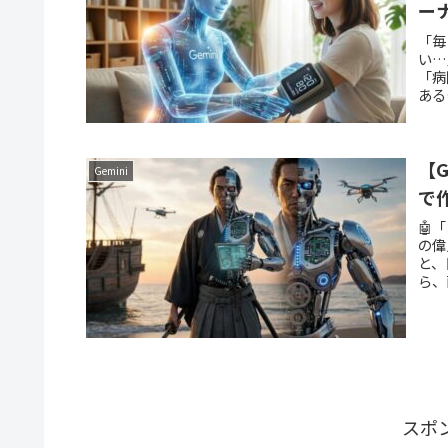
ー
「毎
い…
「病
ある
【
Gemini
で
🤖
の偉
と、
ら、
スポ