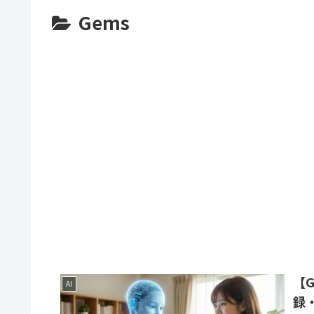
Gems
【
AI
録