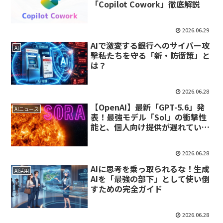
「Copilot Cowork」徹底解説
2026.06.29
AIで激変する銀行へのサイバー攻
AI
撃――私たちを守る「新・防衛策」と
は？
2026.06.28
【OpenAI】最新「GPT-5.6」発
AIニュース
表！最強モデル「Sol」の衝撃性
能と、個人向け提供が遅れている
「米政府との大人の事情」とは？
2026.06.28
AIに思考を乗っ取られるな！生成
AI活用
AIを「最強の部下」として使い倒
すための完全ガイド
2026.06.28