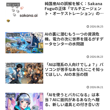
純国産AIの誤解を解く：Sakana
AIニュース
Fuguの正体「マルチエージェン
ト・オーケストレーション」の衝
撃と実力
2026.06.25
AIの裏に潜むもう一つの資源危
AIニュース
機。電力の次に世界を揺るがすデ
ータセンターの水問題
2026.06.23
「AIは理系の人向けでしょ？」パ
AI活用
ソコンが苦手なあなたにこそ知っ
てほしい、AIの本当の顔
2026.06.21
「AIを使うとバカになる」は本
AI活用
当？AIに抵抗があるあなたへ贈
る、新しい道具との付き合い方