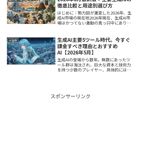
て...
徹底比較と用途別選び方
はじめに：勢力図が激変した2026年、生
成AI市場の現在地2026年現在、生成AI市
場はかつてない激動の真っ只中にありま
す。最大の衝撃は、今春に報じられた
「Anthropic（Claude）の売上および企業
評価額におけるOpenAI（Cha...
生成AI主要5ツール時代。今すぐ
AI活用
課金すべき理由とおすすめ
AI【2026年5月】
生成AIの登場から数年。無数にあったツ
ール群は淘汰され、巨大な資本と技術力
を持つ少数のプレイヤー、具体的には
「ChatGPT、Claude、Gemini、Copilot、
DeepSeek」の5強へと集約されました。
厳しいことを言うようですが...
スポンサーリンク