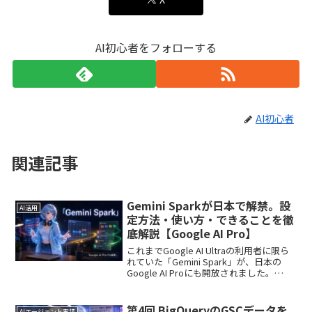
AI初心者をフォローする
AI初心者
関連記事
Gemini Sparkが日本で解禁。設
AI活用
定方法・使い方・できることを徹
底解説【Google AI Pro】
これまでGoogle AI Ultraの利用者に限ら
れていた「Gemini Spark」が、日本の
Google AI Proにも開放されました。
Gemini Sparkは、質問を入力すると回答
してくれる従来のGeminiとは少し違いま
す。G...
第4回 BigQueryのGSCデータを
AIエージェント実装