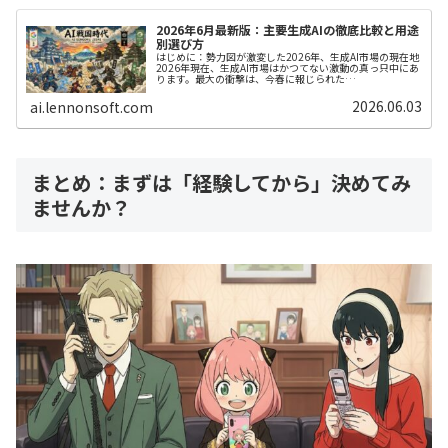
2026年6月最新版：主要生成AIの徹底比較と用途
別選び方
はじめに：勢力図が激変した2026年、生成AI市場の現在地
2026年現在、生成AI市場はかつてない激動の真っ只中にあ
ります。最大の衝撃は、今春に報じられた
「Anthropic（Claude）の売上および企業評価額における
OpenAI（Cha...
2026.06.03
ai.lennonsoft.com
まとめ：まずは「経験してから」決めてみ
ませんか？