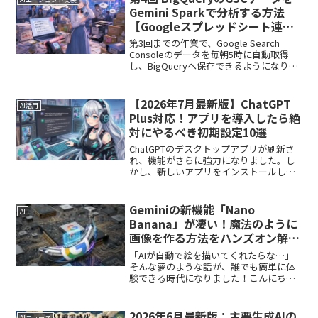
Gemini Sparkで分析する方法
【Googleスプレッドシート連
携】
第3回までの作業で、Google Search
Consoleのデータを毎朝5時に自動取得
し、BigQueryへ保存できるようになりま
した。ただし、BigQueryに保存されてい
るデータは、日付、ページ、検索キーワ
ード、端末、国の組み合わせ...
【2026年7月最新版】ChatGPT
AI活用
Plus対応！アプリを導入したら絶
対にやるべき初期設定10選
ChatGPTのデスクトップアプリが刷新さ
れ、機能がさらに強力になりました。し
かし、新しいアプリをインストールした
だけでは、その真価を十分に発揮できま
せん。この記事では、新しくなった
ChatGPTアプリ（デスクトップ版・スマ
Geminiの新機能「Nano
AI
ホ版）を安全かつ...
Banana」が凄い！魔法のように
画像を作る方法をハンズオン解
説！【入門編】
「AIが自動で絵を描いてくれたらな…」
そんな夢のような話が、誰でも簡単に体
験できる時代になりました！こんにち
は！今回は、GoogleのAI「Gemini」に新
しく追加された、驚きの画像生成機能
「Nano Banana（ナノバナナ）」につい
2026年6月最新版：主要生成AIの
AIニュース