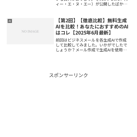
ィー・エ・ヌ・エー）が公開したばかり
の「AI活用100本ノック」です。「DeNA
社員のAI活用まとめ」スライドの置き場
を変更しました！今後はこちらからDLく
【第2回】【徹底比較】無料生成
AI
ださいお...
AIを比較！あなたにおすすめのAI
はコレ【2025年6月最新】
前回はビジネスメールを各生成AIで作成
して比較してみました。いかがでしたで
しょうか？メール作成で生成AIを使用す
ると非常に簡単にメール作成をしてくれ
るのでとても助かりますよね。２回目の
今回は会議の議事録の作成をしてみまし
ょう。前回に引き続き...
スポンサーリンク