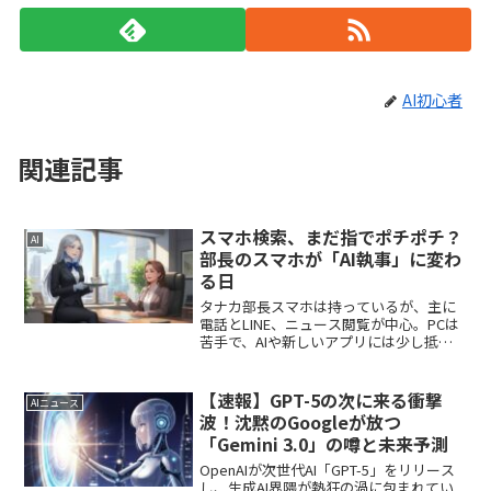
AI初心者
関連記事
スマホ検索、まだ指でポチポチ？
AI
部長のスマホが「AI執事」に変わ
る日
タナカ部長スマホは持っているが、主に
電話とLINE、ニュース閲覧が中心。PCは
苦手で、AIや新しいアプリには少し抵抗
がある。「ジェミ…何だって？」アイさ
ん部長の部下。スマホや新しいサービス
を使いこなすOL。Geminiを日常的に活用
【速報】GPT-5の次に来る衝撃
AIニュース
している...
波！沈黙のGoogleが放つ
「Gemini 3.0」の噂と未来予測
OpenAIが次世代AI「GPT-5」をリリース
し、生成AI界隈が熱狂の渦に包まれてい