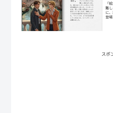
「絵
難し
に、
登場
スポ