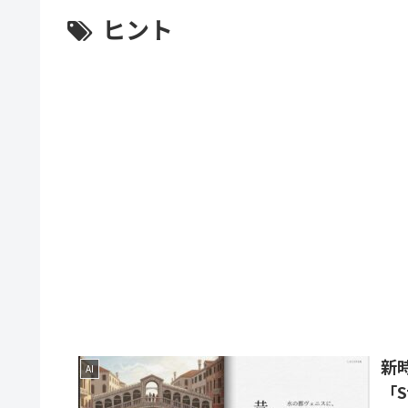
ヒント
新時
AI
「