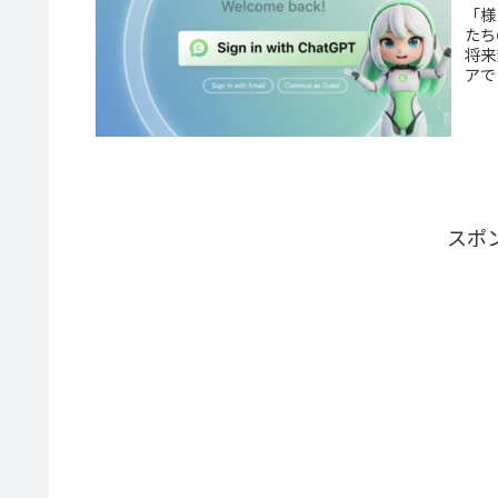
「様
たち
将来
アで
スポ