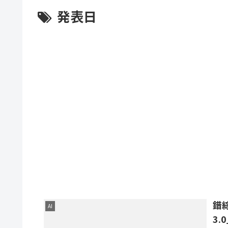
発表日
錯綜
AI
3.