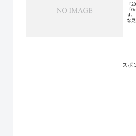
「2
「G
す。
な見
スポ