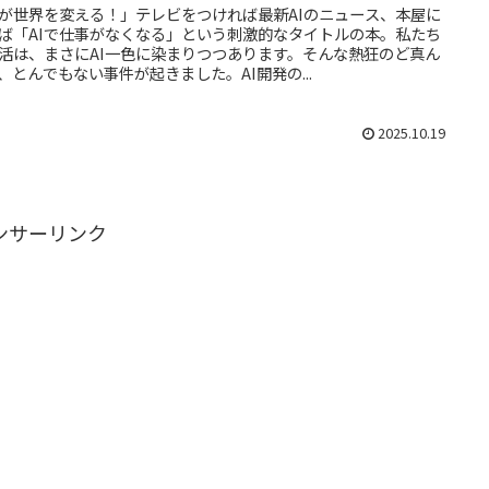
Iが世界を変える！」テレビをつければ最新AIのニュース、本屋に
ば「AIで仕事がなくなる」という刺激的なタイトルの本。私たち
活は、まさにAI一色に染まりつつあります。そんな熱狂のど真ん
、とんでもない事件が起きました。AI開発の...
2025.10.19
ンサーリンク