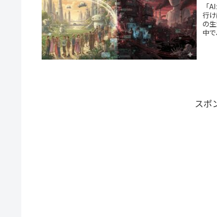
「A
行け
の生
中で
スポ