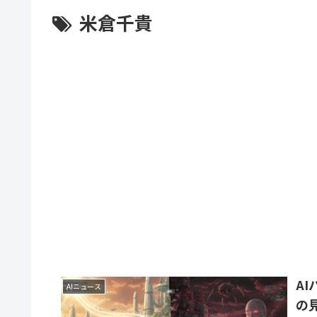
米倉千貴
A
AIニュース
の