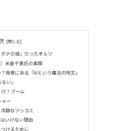
次
リボテの城」だったオルツ
笑）米倉千貴氏の素顔
？背景にある「AIという魔法の呪文」
らない」
とけ！ブーム
シャー
と冷静なツッコミ
てはいけない理由
見つけるために