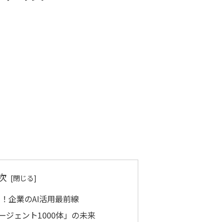
次
る！企業のAI活用最前線
ージェント1000体」の未来