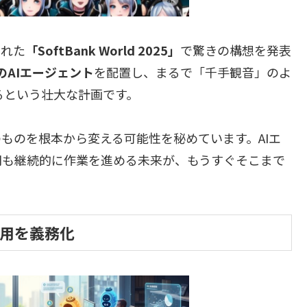
された
「SoftBank World 2025」
で驚きの構想を発表
個のAIエージェント
を配置し、まるで「千手観音」のよ
るという壮大な計画です。
ものを根本から変える可能性を秘めています。AIエ
間も継続的に作業を進める未来が、もうすぐそこまで
利用を義務化