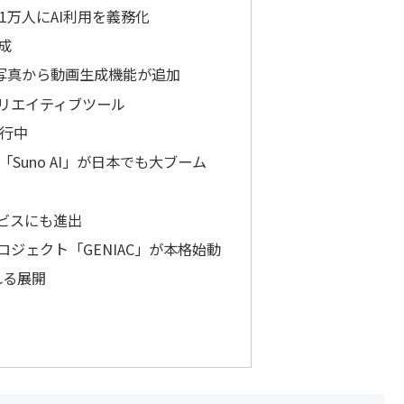
.1万人にAI利用を義務化
成
i」に写真から動画生成機能が追加
クリエイティブツール
進行中
Suno AI」が日本でも大ブーム
ービスにも進出
ロジェクト「GENIAC」が本格始動
れる展開