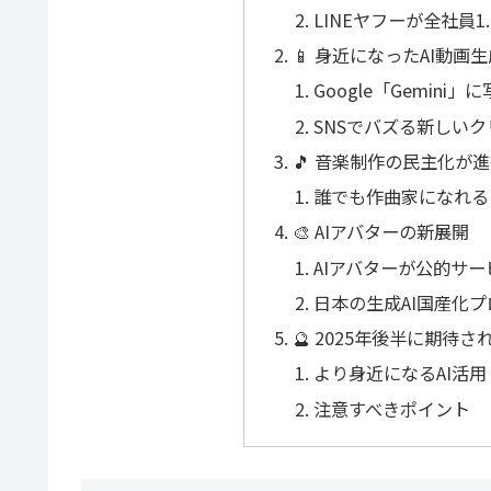
LINEヤフーが全社員1
📱 身近になったAI動画生
Google「Gemin
SNSでバズる新しい
🎵 音楽制作の民主化が
誰でも作曲家になれる「
🎨 AIアバターの新展開
AIアバターが公的サ
日本の生成AI国産化プ
🔮 2025年後半に期待さ
より身近になるAI活用
注意すべきポイント