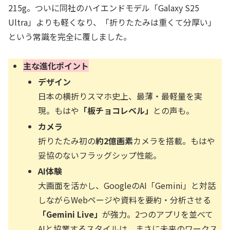
215g。ついに同社のハイエンドモデル「Galaxy S25
Ultra」よりも軽くなり、「折りたたみは重くて分厚い」
という常識を完全に覆しました。
主な進化ポイント
デザイン
日本の横折りスマホ史上、最薄・最軽量を実
現。もはや
「板チョコレベル」
との声も。
カメラ
折りたたみ初の
約2億画素
カメラを搭載。もはや
妥協のないフラッグシップ性能。
AI体験
大画面を活かし、GoogleのAI「Gemini」と対話
しながらWebページや資料を要約・分析させる
「Gemini Live」
が強力。2つのアプリを並べて
AIと協業するスタイルは、まさに未来のワークス