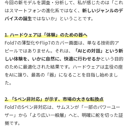
今回の新モデルを調査・分析して、私が感じたのは「これ
はスマートフォンの進化系ではなく、
新しいジャンルのデ
バイスの誕生
ではないか」ということです。
1. ハードウェアは「体験」のための器へ
Fold7の薄型化やFlip7のカバー画面は、単なる技術的ア
ピールではありません。それは、
「AIとの対話」という新
しい体験を、いかに自然に、快適に行わせるか
という目的
のために最適化された結果です。ハードウェアは主役の座
をAIに譲り、最高の「器」になることを目指し始めまし
た。
2. 「Sペン非対応」が示す、市場の大きな転換点
Fold7のSペン非対応は、サムスンが「一部のパワーユー
ザー」から「より広い一般層」へと、明確に舵を切った証
拠です。