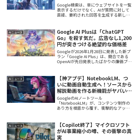
Google検索は、単にウェブサイトを一覧
表示するだけでなく、AIが質問に対して
直接、要約された回答を生成する新しい
時代に突入しました。この「AIモード」
は、今やGoogle検索の標準機能です。こ
れまで以上に複雑な情報収集やアイデア
Google AI Plusは「ChatGPT
AIニュース
出しが、...
Go」を殺す気だ。広告なし1,200
円が突きつける絶望的な価格差
Googleが2026年1月28日に発表した新プ
ラン「Google AI Plus」は、競合である
OpenAIが先日発表したばかりの廉価プラ
ン「ChatGPT Go」を完全に無力化する、
極めて攻撃的な一手です。OpenAIは「月
額1,500...
【神アプデ】NotebookLM、つ
AIニュース
いに動画自動生成へ！ソースから
解説動画を作る新機能がヤバい
【英語版】
GoogleのAIノートツール
「NotebookLM」が、コンテンツ制作の
あり方を根底から覆す、衝撃的なアップ
デートをリリースしました。今回の最大
の目玉は、なんと「ソースから解説動画
を自動で生成する機能」です。これまで
【Copilot終了】マイクロソフト
AIニュース
情報収集・整理ツールと...
がAI事業縮小の噂、その衝撃の真
実