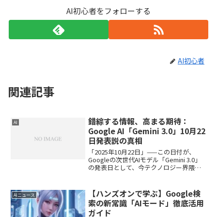
AI初心者をフォローする
AI初心者
関連記事
錯綜する情報、高まる期待：
AI
Google AI「Gemini 3.0」10月22
日発表説の真相
「2025年10月22日」——この日付が、
Googleの次世代AIモデル「Gemini 3.0」
の発表日として、今テクノロジー界隈を
賑わせています。しかし、その情報の出
所は一つではなく、信憑性についても
様々な見解が示されており、状況はまさ
【ハンズオンで学ぶ】Google検
AIニュース
に...
索の新常識「AIモード」徹底活用
ガイド