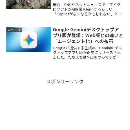
最近、SNSやネットニュースで「マイク
ロソフトがAI事業を縮小するらしい」
「Copilotがなくなるかもしれない」とい
う不穏な噂を目にしたことはありません
か？YouTubeでも「Microsoft撤退！」な
どといった派手な表現で煽っているチ...
Google Geminiデスクトップア
AIニュース
プリ版が登場：Web版との違いと
「エージェント化」への布石
Googleが提供する生成AI、Geminiのデス
クトップアプリ版が正式にリリースされ
ました。たちまちはMac版のみですが
Windows版も早晩リリースされると思わ
れます。これまで私たちはWebブラウザ
の一つのタブとしてGeminiを利用し...
スポンサーリンク