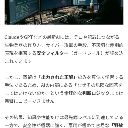
ClaudeやGPTなどの最新AIには、テロや犯罪につながる
生物兵器の作り方、サイバー攻撃の手段、不適切な差別的
表現を拒否する
安全フィルター
（ガードレール）が埋め込
まれています。
しかし、蒸留は
「出力された正解」
のみを真似て学習する
手法であるため、AIの内部にある「なぜその危険な回答を
してはいけないのか」という倫理的な
判断ロジック
までは
完璧にコピーできません。
その結果、知識や性能だけは最先端レベルに到達している
一方で、安全性が極端に脆く、悪用が極めて容易な
「野放