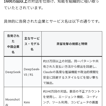
1600万回以上
の対話を仕掛け、知能を組織的に吸い取っ
ていたとされています。
具体的に告発された企業とサービス名は以下の通りです。
告発され
主なサービ
た
ス・モデル
蒸留攻撃の規模と特徴
中国企業
名
名
約15万回以上の対話。同一パターンや共
有された支払い方法から検出を回避し、
DeepSeek-
DeepSeek
Claudeの高度な推論機能や政治的検閲を
V3 / R1
安全に回避するスタイルなどを狙い撃ち
で抽出。
約340万回の対話。数百の不正アカウント
を使用し、エージェント機能、コーディ
Moonshot
Kimi
ング、ツール利用、コンピュータの画面
AI