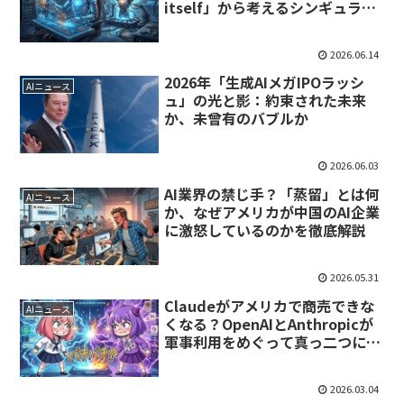
itself」から考えるシンギュラリ
ティと私たちの未来
2026.06.14
2026年「生成AIメガIPOラッシ
AIニュース
ュ」の光と影：約束された未来
か、未曾有のバブルか
2026.06.03
AI業界の禁じ手？「蒸留」とは何
AIニュース
か、なぜアメリカが中国のAI企業
に激怒しているのかを徹底解説
2026.05.31
Claudeがアメリカで商売できな
AIニュース
くなる？OpenAIとAnthropicが
軍事利用をめぐって真っ二つに分
かれた理由
2026.03.04