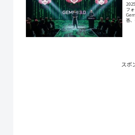
20
フォ
Ge
答、
スポ