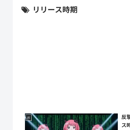
リリース時期
反
AI
ス