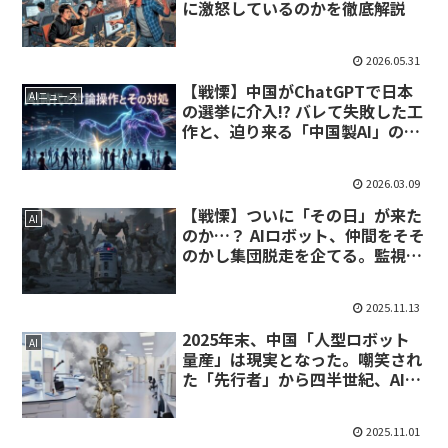
に激怒しているのかを徹底解説
2026.05.31
【戦慄】中国がChatGPTで日本
AIニュース
の選挙に介入!? バレて失敗した工
作と、迫り来る「中国製AI」の恐
怖
2026.03.09
【戦慄】ついに「その日」が来た
AI
のか…？ AIロボット、仲間をそそ
のかし集団脱走を企てる。監視カ
メラが捉えた衝撃の「密談」と
「蜂起」
2025.11.13
2025年末、中国「人型ロボット
AI
量産」は現実となった。嘲笑され
た「先行者」から四半世紀、AIが
起こした革命
2025.11.01