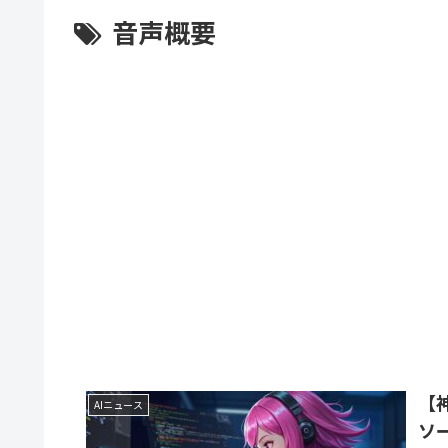
音声概要
【
AIニュース
ソ