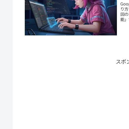
Go
り方
回の
能」
スポ