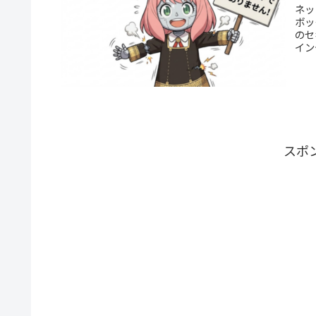
ネッ
ボッ
のセ
イン
スポ