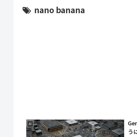
nano banana
Ge
AI
う