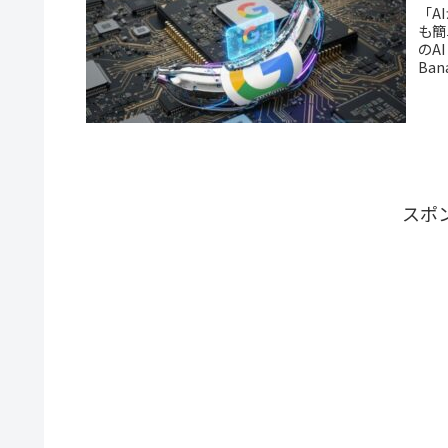
「A
も簡
のA
Ba
スポ