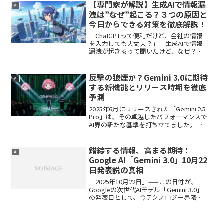
価値を計算し、社会の階層へと自動的に
【専門家が解説】生成AIで情報漏
AI
振り分けています。これは...
洩は”なぜ”起こる？３つの原因と
今日からできる対策を徹底解説！
「ChatGPTって便利だけど、会社の情報
を入力しても大丈夫？」「生成AIで情報
漏洩が起きるって聞いたけど、なぜ？」
そんな疑問にお答えします。生成AIの情
報漏洩が起こる３つの根本原因と、今日
からできる簡単な対策を、自身の体験も
反撃の狼煙か？Gemini 3.0に期待
AI
交えて分かりや...
する新機能とリリース時期を徹底
予測
2025年6月にリリースされた「Gemini 2.5
Pro」は、その卓越したパフォーマンスで
AI界の新たな基準を打ち立てました。前
モデルであるGemini 1.5 Proの能力をさら
に引き上げ、より高速で精度の高い応
答、そして強化されたマ...
錯綜する情報、高まる期待：
AI
Google AI「Gemini 3.0」10月22
日発表説の真相
「2025年10月22日」——この日付が、
Googleの次世代AIモデル「Gemini 3.0」
の発表日として、今テクノロジー界隈を
賑わせています。しかし、その情報の出
所は一つではなく、信憑性についても