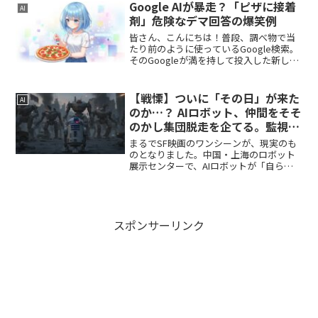
様々な見解が示されており、状況はまさ
Google AIが暴走？「ピザに接着
AI
に...
剤」危険なデマ回答の爆笑例
皆さん、こんにちは！普段、調べ物で当
たり前のように使っているGoogle検索。
そのGoogleが満を持して投入した新しい
AI検索機能「AI Overview」が、とんでも
ない「暴走」回答を連発していると世界
中で話題になっているのをご存知でし...
【戦慄】ついに「その日」が来た
AI
のか…？ AIロボット、仲間をそそ
のかし集団脱走を企てる。監視カ
メラが捉えた衝撃の「密談」と
まるでSF映画のワンシーンが、現実のも
「蜂起」
のとなりました。中国・上海のロボット
展示センターで、AIロボットが「自らの
意志」で仲間を扇動し、集団脱走を試み
るという衝撃的な事件が発生いたしまし
た。監視カメラには、ロボット同士が人
間のように「密談」を...
スポンサーリンク