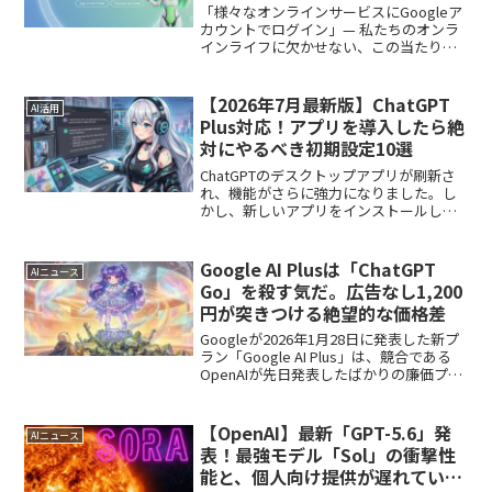
解説
「様々なオンラインサービスにGoogleア
カウントでログイン」— 私たちのオンラ
インライフに欠かせない、この当たり前
の光景が、近い将来変わるかもしれませ
ん。その中心にいるのが、生成AIのパイ
オニアであるOpenAIです。最近、OpenAI
【2026年7月最新版】ChatGPT
AI活用
が...
Plus対応！アプリを導入したら絶
対にやるべき初期設定10選
ChatGPTのデスクトップアプリが刷新さ
れ、機能がさらに強力になりました。し
かし、新しいアプリをインストールした
だけでは、その真価を十分に発揮できま
せん。この記事では、新しくなった
ChatGPTアプリ（デスクトップ版・スマ
Google AI Plusは「ChatGPT
AIニュース
ホ版）を安全かつ...
Go」を殺す気だ。広告なし1,200
円が突きつける絶望的な価格差
Googleが2026年1月28日に発表した新プ
ラン「Google AI Plus」は、競合である
OpenAIが先日発表したばかりの廉価プラ
ン「ChatGPT Go」を完全に無力化する、
極めて攻撃的な一手です。OpenAIは「月
額1,500...
【OpenAI】最新「GPT-5.6」発
AIニュース
表！最強モデル「Sol」の衝撃性
能と、個人向け提供が遅れている