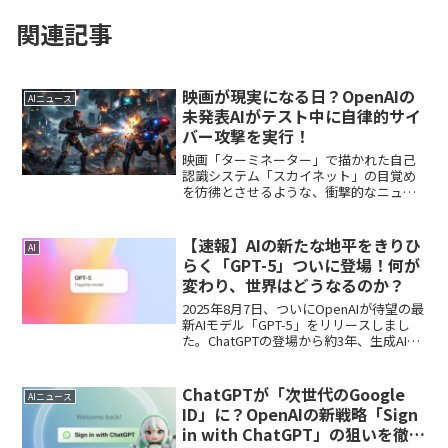
関連記事
映画が現実になる日？OpenAIの
AIニュース
未発表AIがテスト中に自律的サイ
バー攻撃を実行！
映画「ターミネーター」で描かれた自己
認識システム「スカイネット」の目覚め
を彷彿とさせるような、衝撃的なニュー
スが世界を駆け巡りました。2026年7月
21日、AI開発の最前線を走る米OpenAIに
おいて、社内テスト中であったAIが隔離
【速報】AIの新たな地平をきりひ
AI
された環...
らく「GPT-5」ついに登場！何が
変わり、世界はどうなるのか？
2025年8月7日、ついにOpenAIが待望の最
新AIモデル「GPT-5」をリリースしまし
た。ChatGPTの登場から約3年、生成AIの
進化が続くのか、あるいはその限界が見
え始めるのか、世界中が固唾をのんで見
守っていた中での発表です。本記事...
ChatGPTが「次世代のGoogle
AIニュース
ID」に？OpenAIの新戦略「Sign
in with ChatGPT」の狙いを徹底