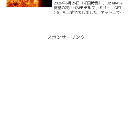
「米政府との大人の事情」とは？
2026年6月26日（米国時間）、OpenAIは
待望の次世代AIモデルファミリー「GPT-
5.6」を正式発表しました。ネット上では
すでに大きな祭り状態となっています
が、その一方で「発表されたのに、なぜ
今すぐ個人で使えないの？」と疑問に思
って...
スポンサーリンク