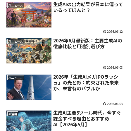
生成AIの出力結果が日本に偏って
AIニュース
いるってほんと？
2026.06.12
2026年6月最新版：主要生成AIの
AIニュース
徹底比較と用途別選び方
2026.06.03
2026年「生成AIメガIPOラッシ
AIニュース
ュ」の光と影：約束された未来
か、未曾有のバブルか
2026.06.03
生成AI主要5ツール時代。今すぐ
AI活用
課金すべき理由とおすすめ
AI【2026年5月】