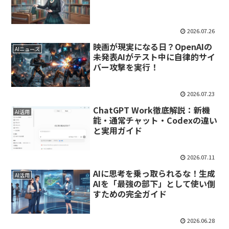
2026.07.26
映画が現実になる日？OpenAIの
AIニュース
未発表AIがテスト中に自律的サイ
バー攻撃を実行！
2026.07.23
ChatGPT Work徹底解説：新機
AI活用
能・通常チャット・Codexの違い
と実用ガイド
2026.07.11
AIに思考を乗っ取られるな！生成
AI活用
AIを「最強の部下」として使い倒
すための完全ガイド
2026.06.28